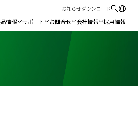
お知らせ
ダウンロード
製品情報
サポート
お問合せ
会社情報
採用情報
る安全保護具
作所
無線機
ウェアラブル機器
ン作業
本体端末
線
カメラ