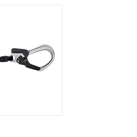
ス用オプション
スパイラル式
各種現
特殊仕様
放送・
補助ロープ
送風機
止関連用品
部品・オプション
式墜落防止器具