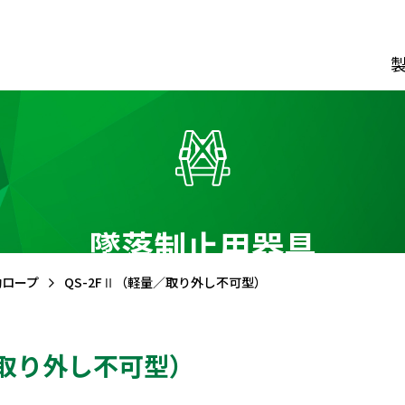
ダウンロード
カタログ資料請求フォーム
経営理念
動画でわか
CIについて
墜落制止用器具
会社概要
会社沿革
事業所
一覧
常磐谷沢
製
制止用器具
風 管
助ロープ
QS-2FⅡ（軽量／取り外し不可型）
／取り外し不可型）
ス型
ファスナー式
クレー
ス用ランヤード
リング式
鉄道保