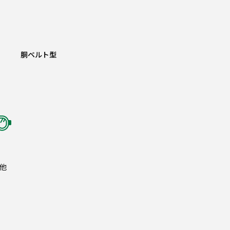
胴ベルト型
他