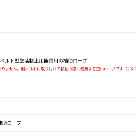
ベルト型墜落制止用器具用の補助ロープ
ません。胴ベルトに取り付けて移動の際に使用する短いロープです（JIS T 816
補助ロープ