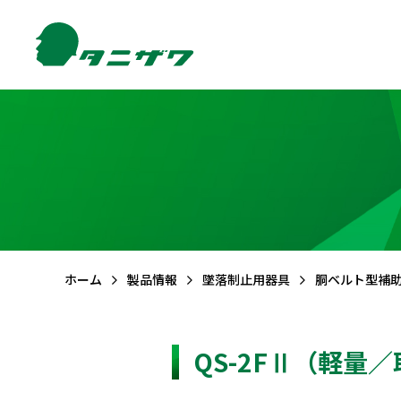
製品情報TOP
サポートTOP
お問合せTOP
会社情報TOP
FAQ (よくある質問)
メールでのお問合せ
ご挨拶
品質・
環境方針
CSR活動
保護帽
墜落
ホーム
製品情報
墜落制止用器具
胴ベルト型補
QS-2FⅡ（軽量
エアライトS
フルハーネ
エアライト
フルハーネ