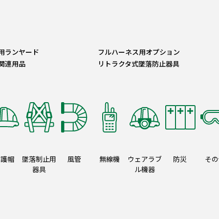
用ランヤード
フルハーネス用オプション
関連用品
リトラクタ式墜落防止器具
保護帽
墜落制止用
風管
無線機
ウェアラブ
防災
その
器具
ル機器