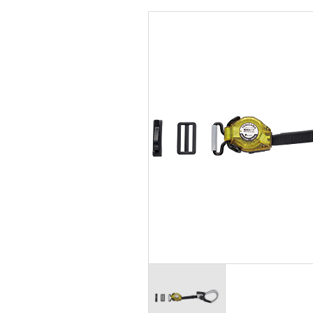
シールド面付き
フルハーネ
前ひさし
胴ベルト型
前ひさし（透明）
胴ベルト型
MP型
墜落災害防
防災用
リトラクタ
女性用
子ども用
その他保護帽
乗車・自転車用
軽作業帽
関連商品