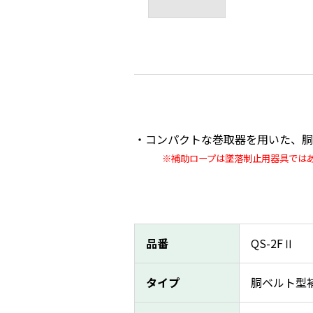
コンパクトな巻取器を用いた、胴
※補助ロープは墜落制止用器具ではあり
品番
QS-2FⅡ
タイプ
胴ベルト型