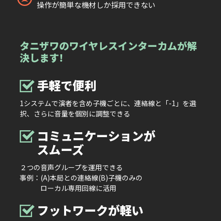
操作が簡単な機材しか採用できない
タニザワの
ワイヤレス
インターカムが
解
決します!
⼿軽で便利
1システムで演者を含め⼦機ごとに、連絡線と「-1」を選
択、さらに音量を個別に調整できる
コミュニケーションが
スムーズ
２つの⾳声グループを運用できる
事例：(A)本局との連絡線(B)⼦機のみの
ローカル専⽤回線に活⽤
フットワークが軽い