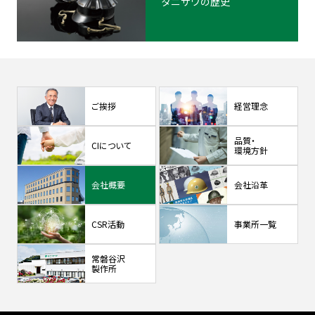
タニザワの歴史
ご挨拶
経営理念
品質・
CIについて
環境方針
会社概要
会社沿革
CSR活動
事業所
一覧
常磐谷沢
製作所