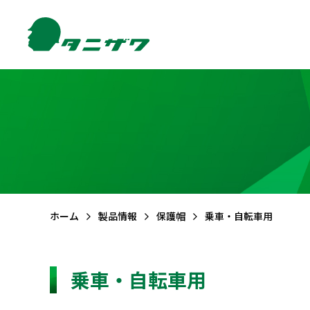
製品情報TOP
サポートTOP
お問合せTOP
会社情報TOP
FAQ (よくある質問)
メールでのお問合せ
ご挨拶
品質・
環境方針
CSR活動
保護帽
墜落
ホーム
製品情報
保護帽
乗車・自転車用
乗車・自転車用
エアライトS
フルハーネ
エアライト
フルハーネ