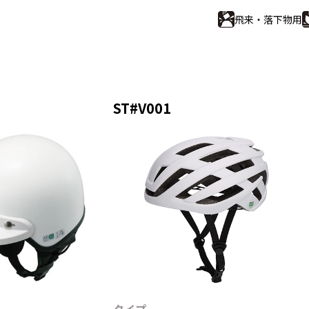
ス用オプション
スパイラル式
各種現
飛来・落下物用
特殊仕様
放送・
補助ロープ
送風機
止関連用品
部品・オプション
ST#V001
式墜落防止器具
タイプ