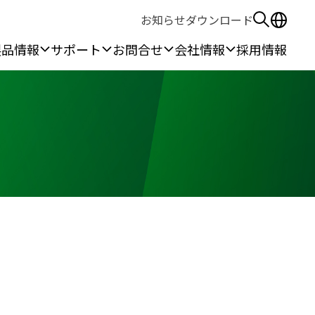
お知らせ
ダウンロード
製品情報
サポート
お問合せ
会社情報
採用情報
る安全保護具
作所
無線機
ウェアラブル機器
ン作業
本体端末
線
カメラ