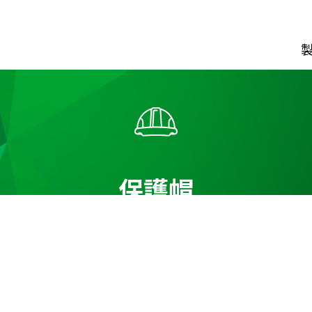
ダウンロード
カタログ資料請求フォーム
経営理念
動画でわか
CIについて
保護帽
会社概要
会社沿革
事業所
一覧
常磐谷沢
製
制止用器具
風 管
ス型
ファスナー式
クレー
ス用ランヤード
リング式
鉄道保