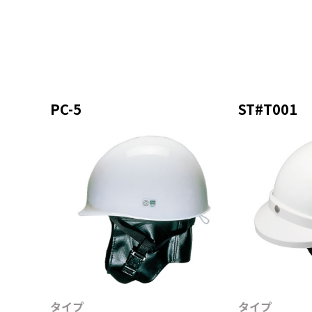
シールド面付き
フルハーネ
前ひさし
胴ベルト型
前ひさし（透明）
胴ベルト型
MP型
墜落災害防
PC-5
ST#T001
防災用
リトラクタ
女性用
子ども用
その他保護帽
乗車・自転車用
軽作業帽
関連商品
タイプ
タイプ