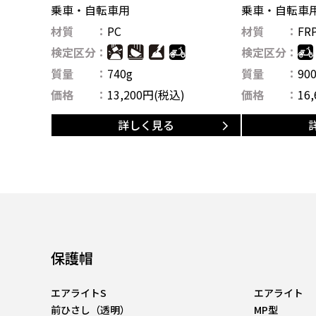
乗車・自転車用
乗車・自転車
材質
PC
材質
FR
検定区分
検定区分
質量
740g
質量
90
価格
13,200
円(税込)
価格
16,
詳しく見る
保護帽
エアライトS
エアライト
前ひさし（透明）
MP型