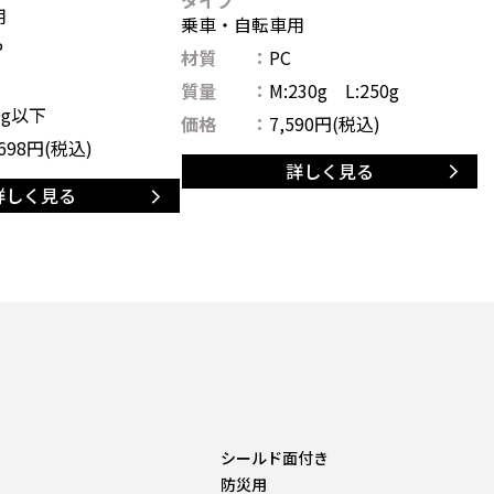
用
乗車・自転車用
P
材質
PC
質量
M:230g L:250g
0g以下
価格
7,590
円(税込)
698
円(税込)
詳しく見る
詳しく見る
シールド面付き
防災用