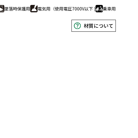
場作業
アクセサリー
墜落時保護用
電気用（使用電圧7000V以下 )
乗車用
イベント
材質について
防災
防災用ヘルメット
防災用品