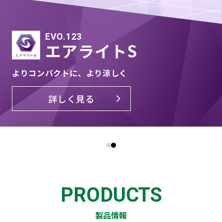
TOUGH LIGHT
EVO.123
タフライト
エアライトS
「世界で最も軽い」を
目指して開発された
よりコンパクトに、
より涼しく
詳しく見る
詳しく見る
1
2
PRODUCTS
製品情報