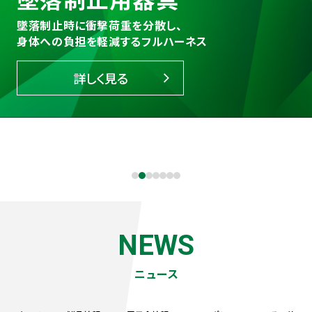
外部からの衝撃を吸収し
墜落制止時に衝撃荷重を分散し、
閉塞された場所の作業で
確実な通話を実現する簡潔で
「現場」と「事務所」をつなぐ
子供用の防災ヘルメットや
環境整備用品、安全衛生用品、
頭部に伝わる衝撃を最小限に抑える保護帽
身体への負担を軽減するフルハーネス
幅広く利用されている換気設備用品
信頼性の高い機能を備えた
遠隔支援ウェアラブル機器
本棚や引き出しに収納でき
用途別安全用品など
豊富なラインナップと多彩できめ細やかな
フレキシブル通話システム
保管に便利な回転式ヘルメット 他
あらゆるものを取り扱い
バリエーションを備えています
詳しく見る
詳しく見る
詳しく見る
詳しく見る
詳しく見る
詳しく見る
詳しく見る
1
2
3
4
5
6
7
NEWS
ニュース