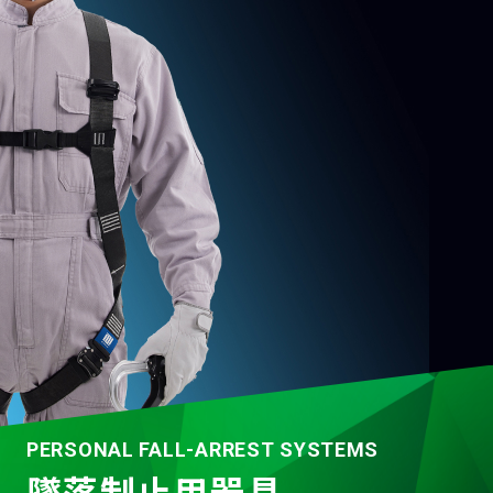
SAFETY HELMET
PERSONAL FALL-ARREST SYSTEMS
DUCT/FAN
TWOWAYRADIO
WEARABLE DEVICE
DISASTER PREVENTION
OTHERS
保護帽
墜落制止用器具
風管
無線機
ウェアラブル機器
防災
その他