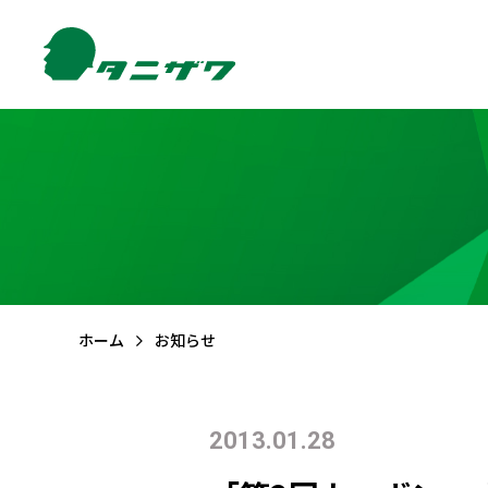
製品情報TOP
サポートTOP
お問合せTOP
会社情報TOP
FAQ (よくある質問)
メールでのお問合せ
ご挨拶
品質・
環境方針
CSR活動
保護帽
墜落
ホーム
お知らせ
エアライトS
フルハーネ
2013.01.28
エアライト
フルハーネ