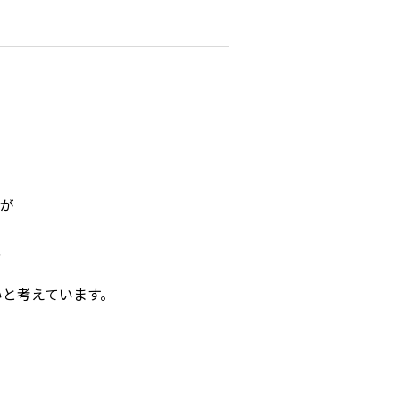
場作業
アクセサリー
イベント
防災
防災用ヘルメット
が
防災用品
、
いと考えています。