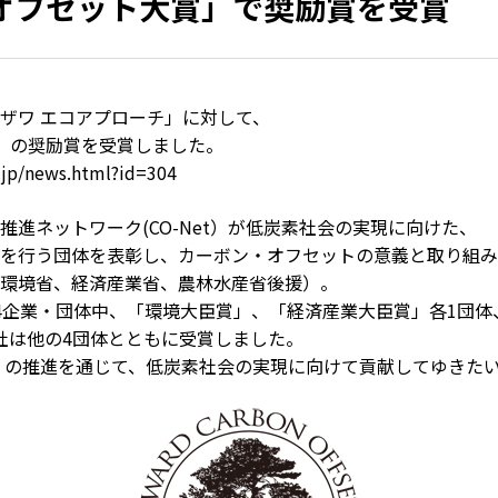
オフセット大賞」で奨励賞を受賞
ス用オプション
スパイラル式
各種現
特殊仕様
放送・
補助ロープ
送風機
ザワ エコアプローチ」に対して、
止関連用品
部品・オプション
」の奨励賞を受賞しました。
.jp/news.html?id=304
式墜落防止器具
進ネットワーク(CO-Net）が低炭素社会の実現に向けた、
を行う団体を表彰し、カーボン・オフセットの意義と取り組み
環境省、経済産業省、農林水産省後援）。
4企業・団体中、「環境大臣賞」、「経済産業大臣賞」各1団体
社は他の4団体とともに受賞しました。
」の推進を通じて、低炭素社会の実現に向けて貢献してゆきた