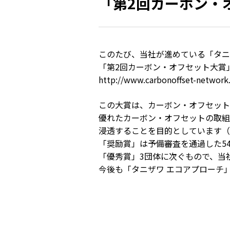
「第2回カーボン・
シールド面付き
フルハーネ
前ひさし
胴ベルト型
前ひさし（透明）
胴ベルト型
このたび、当社が進めている「タニ
MP型
墜落災害防
「第2回カーボン・オフセット大賞
http://www.carbonoffset-network
防災用
リトラクタ
女性用
この大賞は、カーボン・オフセット推
子ども用
優れたカーボン・オフセットの取組
浸透することを目的としています（
その他保護帽
「奨励賞」は予備審査を通過した5
乗車・自転車用
「優秀賞」3団体に次ぐもので、当
軽作業帽
今後も「タニザワ エコアプローチ
関連商品