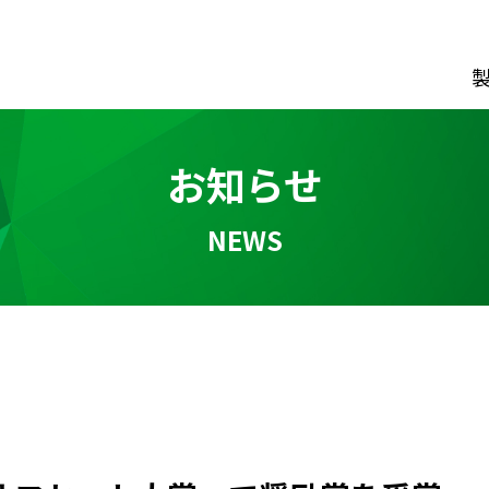
お知らせ
NEWS
ダウンロード
カタログ資料請求フォーム
経営理念
動画でわか
CIについて
会社概要
会社沿革
事業所
一覧
常磐谷沢
製
制止用器具
風 管
ス型
ファスナー式
クレー
ス用ランヤード
リング式
鉄道保