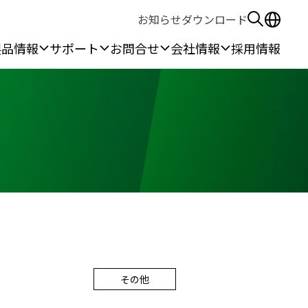
お知らせ
ダウンロード
製品情報
サポート
お問合せ
会社情報
採用情報
る安全保護具
作所
無線機
ウェアラブル機器
ン作業
本体端末
その他
線
カメラ