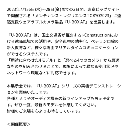
2023年7月26日(水)～28日(金)までの3日間、東京ビッグサイト
で開催される「メンテナンス・レジリエンスTOKYO2023」に遠
隔支援ウェアラブルカメラ製品『U-BOX AT』を出展します。
『
U-BOX AT
』は、国土交通省が推進する
i-Construction
にお
ける遠隔臨場での活用や、安全巡視の効率化、ベテラン目線の
新人教育など、様々な場面でリアルタイムコミュニケーション
ができるシステムです。
「用途に合わせた
4
モデル」と「選べる
4
つのカメラ」から最適
なものを組み合わせることで、現場によって異なる使用状況や
ネットワーク環境などに対応できます。
本展示会では、『
U-BOX AT
』シリーズの実機デモンストレーシ
ョンを実施いたします。
各種カメラやオーディオ機器の新ラインアップも展示予定で
す。ぜひ一度、最新のモデルを体感してください。
皆様のご来場を心よりお待ちしています。
＜開催概要＞