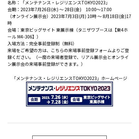
名称：「メンテナンス・レジリエンス
TOKYO2023
」
会期：
2023
年
7
月
26
日
(
水
)
～
28
日
(
金
)
10:00
～
17:00
（オンライン展示会）
2023
年
7
月
3
日
(
月
) 10
時 〜
8
月
18
日
(
金
)17
時
会場：東京ビッグサイト 東展示棟（タニザワブースは【東
4
ホ
ール
M4-306
】）
入場方法
：完全事前登録制（無料）
来場をご希望の方は、こちらの
来場事前登録フォーム
よりご登
録ください。（一度の来場者登録で、リアル展示会とオンライ
ン展示会の来場事前登録ができます。）
「メンテナンス・レジリエンスTOKYO2023」ホームページ