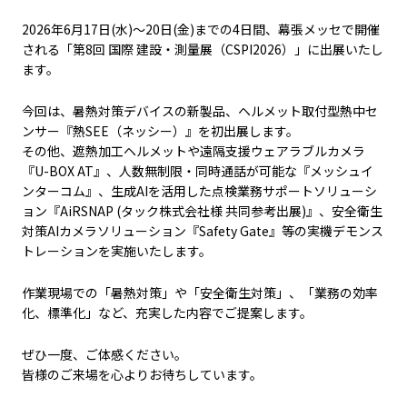
2026年6月17日(水)～20日(金)までの4日間、幕張メッセで開催
される「第8回 国際 建設・測量展（CSPI2026）」に出展いたし
ます。
今回は、暑熱対策デバイスの新製品、ヘルメット取付型熱中セ
ンサー『熱SEE（ネッシー）』を初出展します。
その他、遮熱加工ヘルメットや遠隔支援ウェアラブルカメラ
『U-BOX AT』、人数無制限・同時通話が可能な『メッシュイ
ンターコム』、生成AIを活用した点検業務サポートソリューシ
ョン『AiRSNAP (タック株式会社様 共同参考出展)』、安全衛生
対策AIカメラソリューション『Safety Gate』等の実機デモンス
トレーションを実施いたします。
作業現場での「暑熱対策」や「安全衛生対策」、「業務の効率
化、標準化」など、充実した内容でご提案します。
ぜひ一度、ご体感ください。
皆様のご来場を心よりお待ちしています。