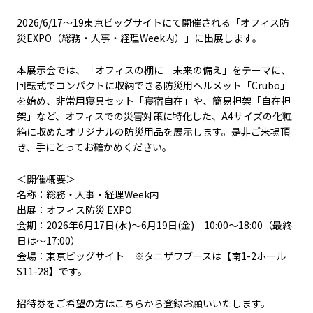
2026/6/17～19東京ビッグサイトにて開催される「オフィス防
災EXPO（総務・人事・経理Week内）」に出展します。
本展示会では、「オフィスの棚に 未来の備え」をテーマに、
回転式でコンパクトに収納できる防災用ヘルメット「Crubo」
を始め、非常用寝具セット「寝宿自在」や、簡易担架「自在担
架」など、オフィスでの災害対策に特化した、A4サイズの化粧
箱に収めたオリジナルの防災用品を展示します。是非ご来場頂
き、手にとってお確かめください。
＜開催概要＞
名称：総務・人事・経理Week内
出展：オフィス防災 EXPO
会期：2026年6月17日(水)～6月19日(金) 10:00～18:00（最終
日は～17:00）
会場：東京ビッグサイト ※タニザワブースは【南1-2ホール
S11-28】です。
招待券をご希望の方はこちらから登録お願いいたします。