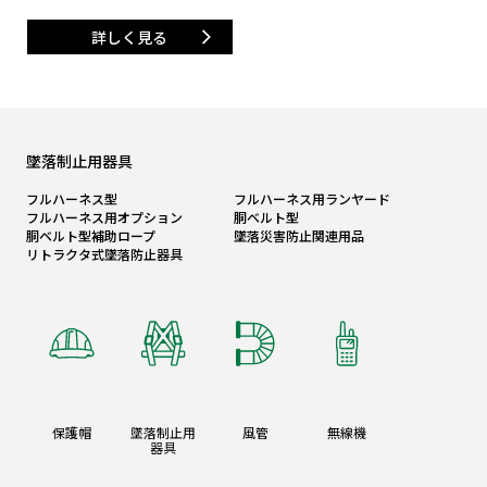
詳しく見る
墜落制止用器具
フルハーネス型
フルハーネス用ランヤード
フルハーネス用オプション
胴ベルト型
胴ベルト型補助ロープ
墜落災害防止関連用品
リトラクタ式墜落防止器具
保護帽
墜落制止用
風管
無線機
器具