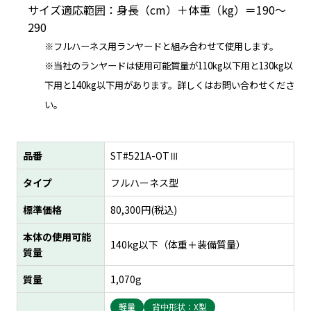
サイズ適応範囲：身長（cm）＋体重（kg）＝190～
290
※フルハーネス用ランヤードと組み合わせて使用します。
※当社のランヤードは使用可能質量が110kg以下用と130kg以
下用と140kg以下用があります。詳しくはお問い合わせくださ
い。
品番
ST#521A-OTⅢ
タイプ
フルハーネス型
標準価格
80,300
円(税込)
本体の使用可能
140kg以下（体重＋装備質量）
質量
質量
1,070g
軽量
背中形状：X型