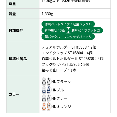
140kg以下（体重＋装備質量）
質量
質量
1,330g
作業ベルトタイプ：軽量バックル
付加機能
背中形状：X型
腿形状：フラット型
腿バックル：ワンタッチバックル
デュアルホルダー ST#5803：2個
エンドクリップ ST#5804：4個
標準付属品
作業ベルトホルダーⅡ ST#5838：4個
フック掛け-P ST#5806：2個
絡み防止ロープ：1本
HNブラック
HNブルー
カラー
HNグレー
HNオレンジ