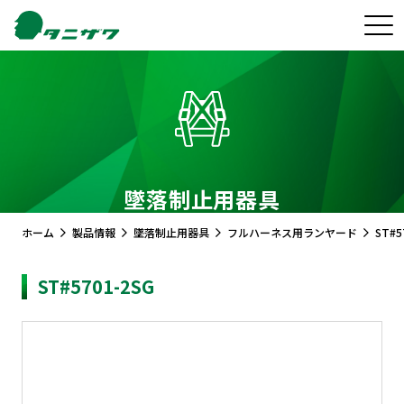
墜落制止用器具
ホーム
製品情報
墜落制止用器具
フルハーネス用ランヤード
ST#5
ST#5701-2SG