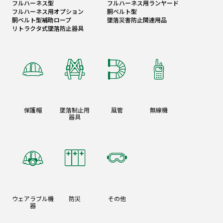
フルハーネス型
フルハーネス用ランヤード
フルハーネス用オプション
胴ベルト型
胴ベルト型補助ロープ
墜落災害防止関連用品
リトラクタ式墜落防止器具
保護帽
墜落制止用
風管
無線機
器具
ウェアラブル機
防災
その他
器