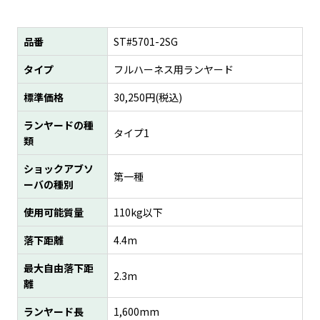
品番
ST#5701-2SG
タイプ
フルハーネス用ランヤード
標準価格
30,250
円(税込)
ランヤードの種
タイプ1
類
ショックアブソ
第一種
ーバの種別
使用可能質量
110kg以下
落下距離
4.4m
最大自由落下距
2.3m
離
ランヤード長
1,600mm