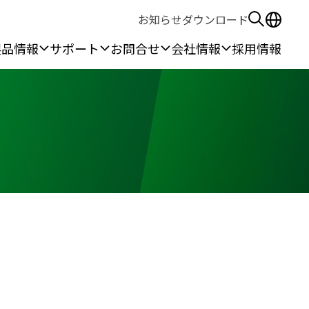
お知らせ
ダウンロード
製品情報
サポート
お問合せ
会社情報
採用情報
る安全保護具
作所
無線機
ウェアラブル機器
ン作業
本体端末
線
カメラ