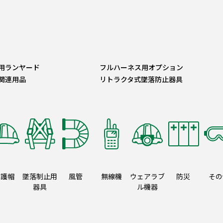
用ランヤード
フルハーネス用オプション
関連用品
リトラクタ式墜落防止器具
保護帽
墜落制止用
風管
無線機
ウェアラブ
防災
その
器具
ル機器