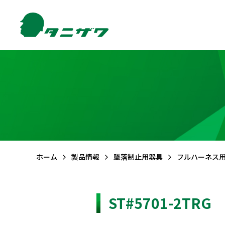
製品情報TOP
サポートTOP
お問合せTOP
会社情報TOP
FAQ (よくある質問)
メールでのお問合せ
ご挨拶
品質・
環境方針
CSR活動
保護帽
墜落
ホーム
製品情報
墜落制止用器具
フルハーネス
ST#5701-2TRG
エアライトS
フルハーネ
エアライト
フルハーネ