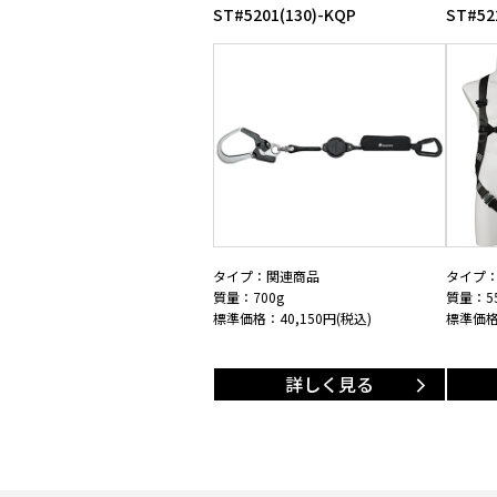
ST#5201(130)-KQP
ST#5
タイプ
タイプ：関連商品
質量：55
質量：700g
標準価
標準価格：
40,150
円(税込)
詳しく見る