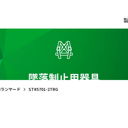
ダウンロード
カタログ資料請求フォーム
経営理念
動画でわか
CIについて
墜落制止用器具
会社概要
会社沿革
事業所
一覧
常磐谷沢
製
制止用器具
風 管
用ランヤード
ST#5701-2TRG
ス型
ファスナー式
クレー
ス用ランヤード
リング式
鉄道保