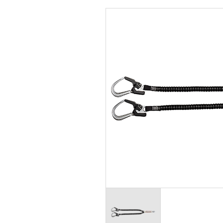
シールド面付き
フルハーネ
前ひさし
胴ベルト型
前ひさし（透明）
胴ベルト型
MP型
墜落災害防
防災用
リトラクタ
女性用
子ども用
その他保護帽
乗車・自転車用
軽作業帽
関連商品