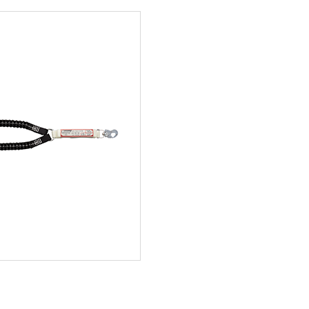
ス用オプション
スパイラル式
各種現
特殊仕様
放送・
補助ロープ
送風機
止関連用品
部品・オプション
式墜落防止器具