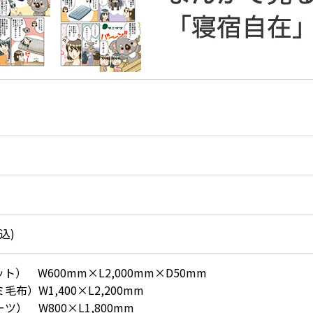
込)
ト） W600mm×L2,000mm×D50mm
布）W1,400×L2,200mm
ツ） W800×L1,800mm