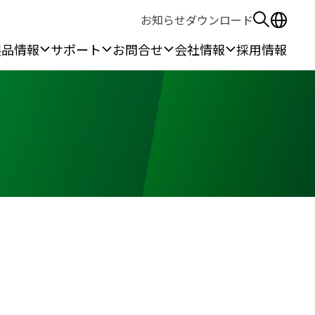
お知らせ
ダウンロード
製品情報
サポート
お問合せ
会社情報
採用情報
る安全保護具
作所
無線機
ウェアラブル機器
ン作業
本体端末
線
カメラ