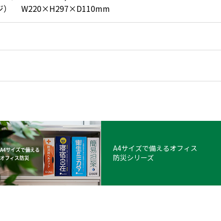
） W220×H297×D110mm
A4サイズで備えるオフィス
防災シリーズ