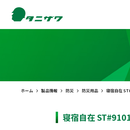
製品情報TOP
サポートTOP
お問合せTOP
会社情報TOP
FAQ (よくある質問)
メールでのお問合せ
ご挨拶
品質・
環境方針
CSR活動
保護帽
墜落
ホーム
製品情報
防災
防災用品
寝宿自在 ST#
寝宿自在 ST#910
エアライトS
フルハーネ
エアライト
フルハーネ