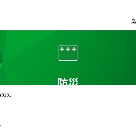
ダウンロード
カタログ資料請求フォーム
経営理念
動画でわか
CIについて
防災
会社概要
会社沿革
事業所
一覧
常磐谷沢
製
制止用器具
風 管
9101
1
ス型
ファスナー式
クレー
ス用ランヤード
リング式
鉄道保