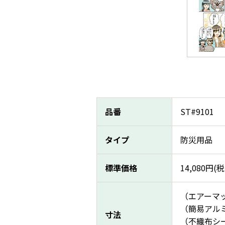
品番
ST#9101
タイプ
防災用品
標準価格
14,080
円(税
（エアーマッ
（簡易アルミ毛
寸法
（不織布シー