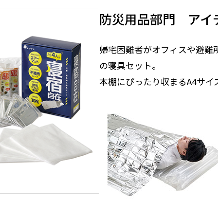
ス用オプション
スパイラル式
各種現
防災用品部門 アイ
特殊仕様
放送・
補助ロープ
送風機
帰宅困難者がオフィスや避難
止関連用品
部品・オプション
の寝具セット。
式墜落防止器具
本棚にぴったり収まるA4サイ