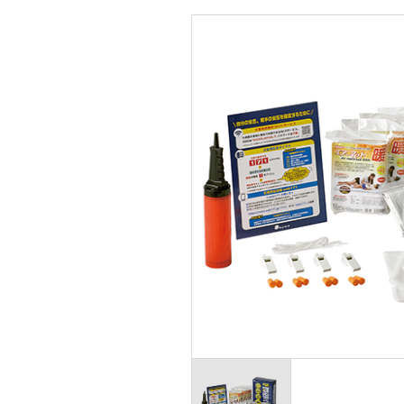
シールド面付き
フルハーネ
前ひさし
胴ベルト型
前ひさし（透明）
胴ベルト型
MP型
墜落災害防
防災用
リトラクタ
女性用
子ども用
その他保護帽
乗車・自転車用
軽作業帽
関連商品