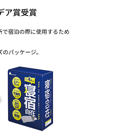
場作業
アクセサリー
デア賞受賞
イベント
所で宿泊の際に使用するため
防災
ズのパッケージ。
防災用ヘルメット
防災用品