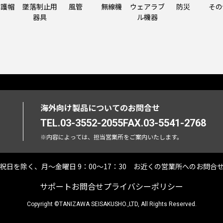
保護帽
墜落制止用
風管
無線機
ウェアラブ
防災
その
器具
ル機器
海外向け製品についてのお問合せ
TEL.03-3552-2055
FAX.03-5541-2768
※内容によっては、担当営業所をご案内いたします。
祝日を除く、月〜金曜日 9：00～17：30
お近くの営業所へのお問合
サポート
お問合せ
プライバシーポリシー
Copyright ©TANIZAWA SEISAKUSHO.,LTD, All Rights Reserved.