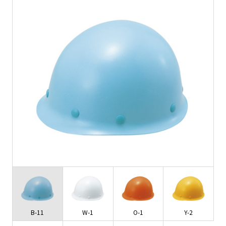
B-11
W-1
O-1
Y-2