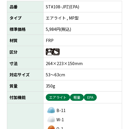
品番
ST#108-JPZ(EPA)
タイプ
エアライト , MP型
標準価格
5,984
円(税込)
材質
FRP
区分
寸法
264×223×150mm
対応サイズ
53～63cm
質量
350g
付加機能
エアライト
軽量
EPA
B-11
W-1
O-1