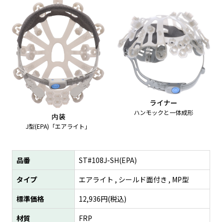
ライナー
ハンモックと一体成形
内装
J型(EPA)「エアライト」
品番
ST#108J-SH(EPA)
タイプ
エアライト , シールド面付き , MP型
標準価格
12,936
円(税込)
材質
FRP