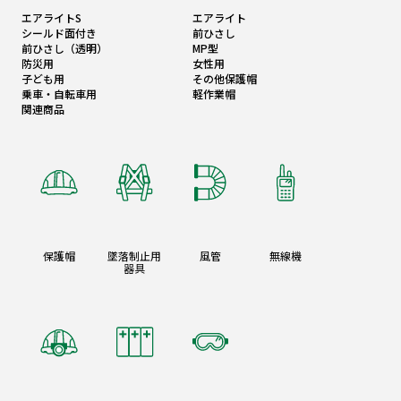
エアライトS
エアライト
シールド面付き
前ひさし
前ひさし（透明）
MP型
防災用
女性用
子ども用
その他保護帽
乗車・自転車用
軽作業帽
関連商品
保護帽
墜落制止用
風管
無線機
器具