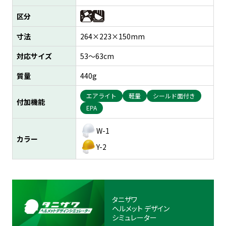
区分
寸法
264×223×150mm
対応サイズ
53～63cm
質量
440g
エアライト
軽量
シールド面付き
付加機能
EPA
W-1
カラー
Y-2
タニザワ
ヘルメット
デザイン
シミュレーター