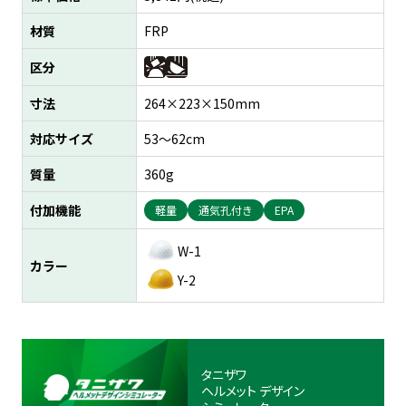
材質
FRP
区分
寸法
264×223×150mm
対応サイズ
53～62cm
質量
360g
付加機能
軽量
通気孔付き
EPA
W-1
カラー
Y-2
タニザワ
ヘルメット
デザイン