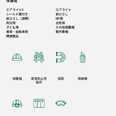
保護帽
エアライトS
エアライト
シールド面付き
前ひさし
前ひさし（透明）
MP型
防災用
女性用
子ども用
その他保護帽
乗車・自転車用
軽作業帽
関連商品
保護帽
墜落制止用
風管
無線機
器具