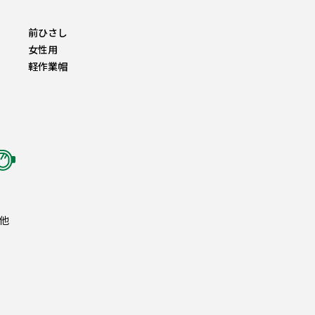
前ひさし
女性用
軽作業帽
他