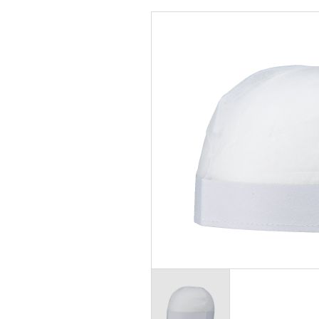
シールド面付き
フルハーネ
前ひさし
胴ベルト型
前ひさし（透明）
胴ベルト型
MP型
墜落災害防
防災用
リトラクタ
女性用
子ども用
その他保護帽
乗車・自転車用
軽作業帽
関連商品