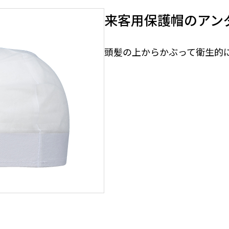
ス用オプション
スパイラル式
各種現
来客用保護帽のアン
特殊仕様
放送・
補助ロープ
送風機
頭髪の上からかぶって衛生的
止関連用品
部品・オプション
式墜落防止器具