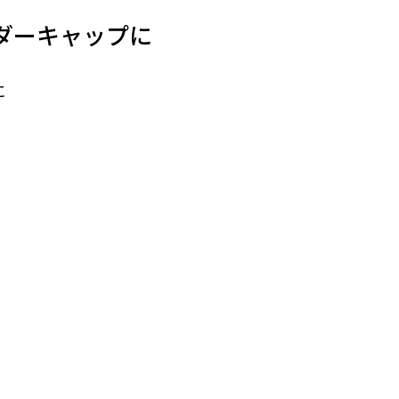
場作業
アクセサリー
ダーキャップに
イベント
に
防災
防災用ヘルメット
防災用品