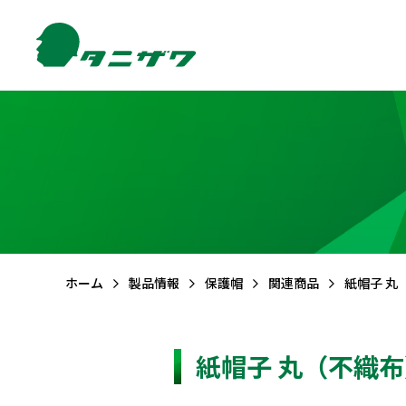
製品情報TOP
サポートTOP
お問合せTOP
会社情報TOP
FAQ (よくある質問)
メールでのお問合せ
ご挨拶
品質・
環境方針
CSR活動
保護帽
墜落
ホーム
製品情報
保護帽
関連商品
紙帽子 丸（
紙帽子 丸（不織布） 
エアライトS
フルハーネ
エアライト
フルハーネ