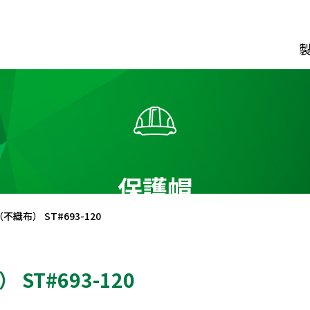
ダウンロード
カタログ資料請求フォーム
経営理念
動画でわか
CIについて
保護帽
会社概要
会社沿革
事業所
一覧
常磐谷沢
製
制止用器具
風 管
不織布） ST#693-120
ST#693-120
ス型
ファスナー式
クレー
ス用ランヤード
リング式
鉄道保