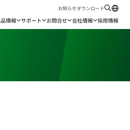
お知らせ
ダウンロード
製品情報
サポート
お問合せ
会社情報
採用情報
る安全保護具
作所
無線機
ウェアラブル機器
ン作業
本体端末
線
カメラ