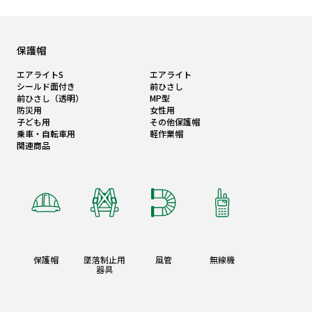
保護帽
エアライトS
エアライト
シールド面付き
前ひさし
前ひさし（透明）
MP型
防災用
女性用
子ども用
その他保護帽
乗車・自転車用
軽作業帽
関連商品
保護帽
墜落制止用
風管
無線機
器具