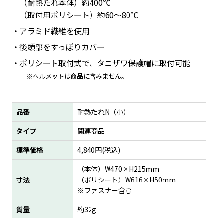
（耐熱たれ本体）約400℃
（取付用ポリシート）約60～80℃
アラミド繊維を使用
後頭部をすっぽりカバー
ポリシート取付式で、タニザワ保護帽に取付可能
※ヘルメットは商品に含みません。
品番
耐熱たれN（小）
タイプ
関連商品
標準価格
4,840
円(税込)
（本体）W470×H215mm
寸法
（ポリシート）W616×H50mm
※ファスナー含む
質量
約32g