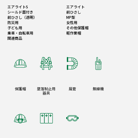
エアライトS
エアライト
シールド面付き
前ひさし
前ひさし（透明）
MP型
防災用
女性用
子ども用
その他保護帽
乗車・自転車用
軽作業帽
関連商品
保護帽
墜落制止用
風管
無線機
器具