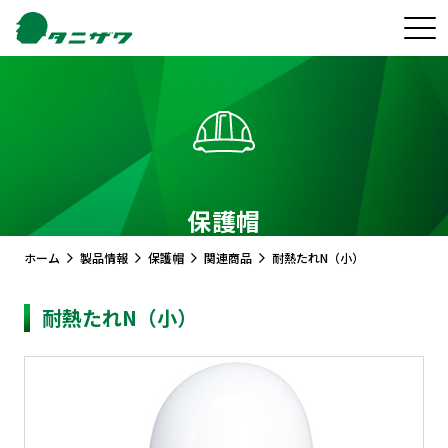
保護帽
ホーム
製品情報
保護帽
関連商品
耐熱たれN（小）
耐熱たれN（小）